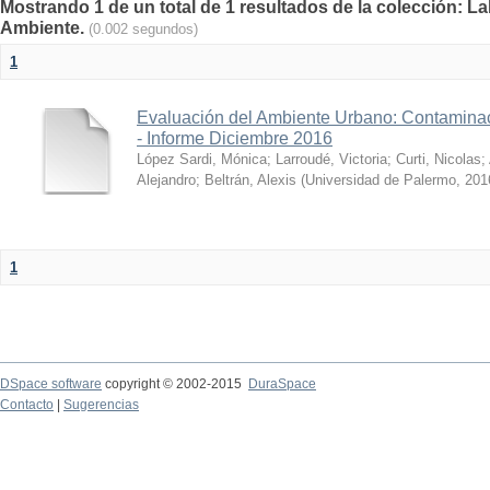
Mostrando 1 de un total de 1 resultados de la colección: La
Ambiente.
(0.002 segundos)
1
Evaluación del Ambiente Urbano: Contaminac
- Informe Diciembre 2016
López Sardi, Mónica
;
Larroudé, Victoria
;
Curti, Nicolas
;
Alejandro
;
Beltrán, Alexis
(
Universidad de Palermo
,
201
1
DSpace software
copyright © 2002-2015
DuraSpace
Contacto
|
Sugerencias