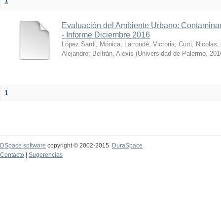
1
Evaluación del Ambiente Urbano: Contaminac
- Informe Diciembre 2016
López Sardi, Mónica
;
Larroudé, Victoria
;
Curti, Nicolas
;
Alejandro
;
Beltrán, Alexis
(
Universidad de Palermo
,
201
1
DSpace software
copyright © 2002-2015
DuraSpace
Contacto
|
Sugerencias