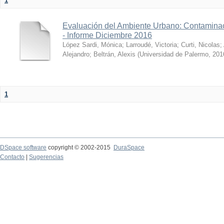
1
Evaluación del Ambiente Urbano: Contaminac
- Informe Diciembre 2016
López Sardi, Mónica
;
Larroudé, Victoria
;
Curti, Nicolas
;
Alejandro
;
Beltrán, Alexis
(
Universidad de Palermo
,
201
1
DSpace software
copyright © 2002-2015
DuraSpace
Contacto
|
Sugerencias