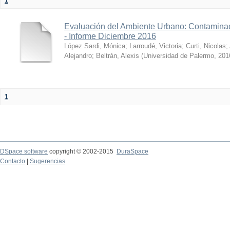
1
Evaluación del Ambiente Urbano: Contaminac
- Informe Diciembre 2016
López Sardi, Mónica
;
Larroudé, Victoria
;
Curti, Nicolas
;
Alejandro
;
Beltrán, Alexis
(
Universidad de Palermo
,
201
1
DSpace software
copyright © 2002-2015
DuraSpace
Contacto
|
Sugerencias