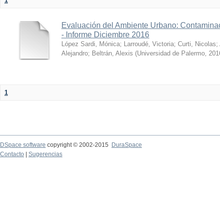
1
Evaluación del Ambiente Urbano: Contaminac
- Informe Diciembre 2016
López Sardi, Mónica
;
Larroudé, Victoria
;
Curti, Nicolas
;
Alejandro
;
Beltrán, Alexis
(
Universidad de Palermo
,
201
1
DSpace software
copyright © 2002-2015
DuraSpace
Contacto
|
Sugerencias