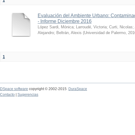
1
Evaluación del Ambiente Urbano: Contaminac
- Informe Diciembre 2016
López Sardi, Mónica
;
Larroudé, Victoria
;
Curti, Nicolas
;
Alejandro
;
Beltrán, Alexis
(
Universidad de Palermo
,
201
1
DSpace software
copyright © 2002-2015
DuraSpace
Contacto
|
Sugerencias