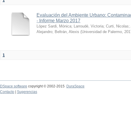
1
Evaluación del Ambiente Urbano: Contaminac
- Informe Marzo 2017
López Sardi, Mónica
;
Larroudé, Victoria
;
Curti, Nicolas
;
Alejandro
;
Beltrán, Alexis
(
Universidad de Palermo
,
201
1
DSpace software
copyright © 2002-2015
DuraSpace
Contacto
|
Sugerencias