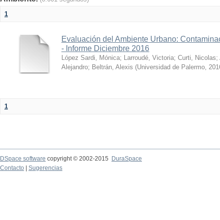
1
Evaluación del Ambiente Urbano: Contaminac
- Informe Diciembre 2016
López Sardi, Mónica
;
Larroudé, Victoria
;
Curti, Nicolas
;
Alejandro
;
Beltrán, Alexis
(
Universidad de Palermo
,
201
1
DSpace software
copyright © 2002-2015
DuraSpace
Contacto
|
Sugerencias