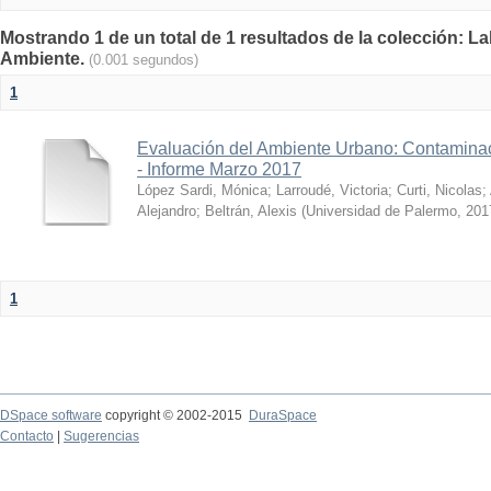
Mostrando 1 de un total de 1 resultados de la colección: La
Ambiente.
(0.001 segundos)
1
Evaluación del Ambiente Urbano: Contaminac
- Informe Marzo 2017
López Sardi, Mónica
;
Larroudé, Victoria
;
Curti, Nicolas
;
Alejandro
;
Beltrán, Alexis
(
Universidad de Palermo
,
201
1
DSpace software
copyright © 2002-2015
DuraSpace
Contacto
|
Sugerencias