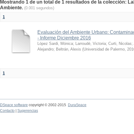
Mostrando 1 de un total de 1 resultados de la colección: La
Ambiente.
(0.001 segundos)
1
Evaluación del Ambiente Urbano: Contaminac
- Informe Diciembre 2016
López Sardi, Mónica
;
Larroudé, Victoria
;
Curti, Nicolas
;
Alejandro
;
Beltrán, Alexis
(
Universidad de Palermo
,
201
1
DSpace software
copyright © 2002-2015
DuraSpace
Contacto
|
Sugerencias