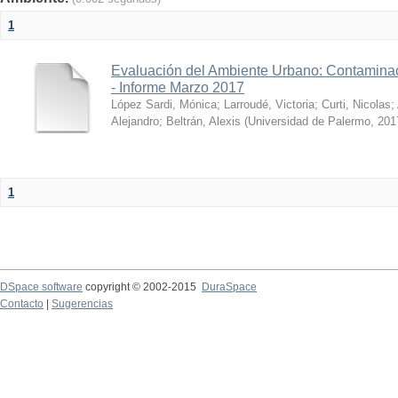
1
Evaluación del Ambiente Urbano: Contaminac
- Informe Marzo 2017
López Sardi, Mónica
;
Larroudé, Victoria
;
Curti, Nicolas
;
Alejandro
;
Beltrán, Alexis
(
Universidad de Palermo
,
201
1
DSpace software
copyright © 2002-2015
DuraSpace
Contacto
|
Sugerencias