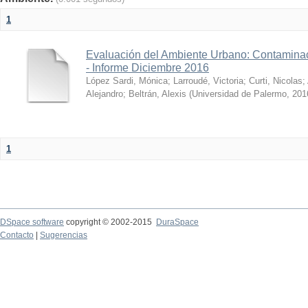
1
Evaluación del Ambiente Urbano: Contaminac
- Informe Diciembre 2016
López Sardi, Mónica
;
Larroudé, Victoria
;
Curti, Nicolas
;
Alejandro
;
Beltrán, Alexis
(
Universidad de Palermo
,
201
1
DSpace software
copyright © 2002-2015
DuraSpace
Contacto
|
Sugerencias