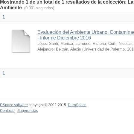
Mostrando 1 de un total de 1 resultados de la colección: La
Ambiente.
(0.001 segundos)
1
Evaluación del Ambiente Urbano: Contaminac
- Informe Diciembre 2016
López Sardi, Mónica
;
Larroudé, Victoria
;
Curti, Nicolas
;
Alejandro
;
Beltrán, Alexis
(
Universidad de Palermo
,
201
1
DSpace software
copyright © 2002-2015
DuraSpace
Contacto
|
Sugerencias