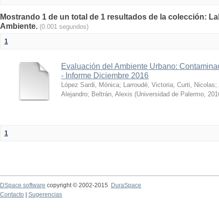
Mostrando 1 de un total de 1 resultados de la colección: La
Ambiente.
(0.001 segundos)
1
Evaluación del Ambiente Urbano: Contaminac
- Informe Diciembre 2016
López Sardi, Mónica
;
Larroudé, Victoria
;
Curti, Nicolas
;
Alejandro
;
Beltrán, Alexis
(
Universidad de Palermo
,
201
1
DSpace software
copyright © 2002-2015
DuraSpace
Contacto
|
Sugerencias