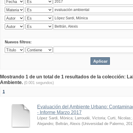
Nuevos filtros:
Mostrando 1 de un total de 1 resultados de la colección: La
Ambiente.
(0.001 segundos)
1
Evaluación del Ambiente Urbano: Contaminac
- Informe Marzo 2017
López Sardi, Mónica
;
Larroudé, Victoria
;
Curti, Nicolas
;
Alejandro
;
Beltrán, Alexis
(
Universidad de Palermo
,
201