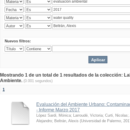
Nuevos filtros:
Mostrando 1 de un total de 1 resultados de la colección: La
Ambiente.
(0.001 segundos)
1
Evaluación del Ambiente Urbano: Contaminac
- Informe Marzo 2017
López Sardi, Mónica
;
Larroudé, Victoria
;
Curti, Nicolas
;
Alejandro
;
Beltrán, Alexis
(
Universidad de Palermo
,
201