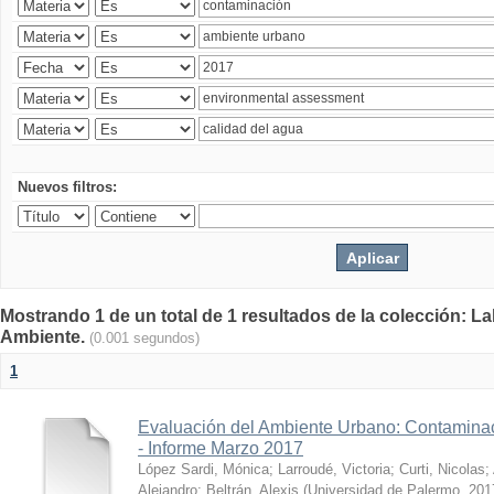
Nuevos filtros:
Mostrando 1 de un total de 1 resultados de la colección: La
Ambiente.
(0.001 segundos)
1
Evaluación del Ambiente Urbano: Contaminac
- Informe Marzo 2017
López Sardi, Mónica
;
Larroudé, Victoria
;
Curti, Nicolas
;
Alejandro
;
Beltrán, Alexis
(
Universidad de Palermo
,
201