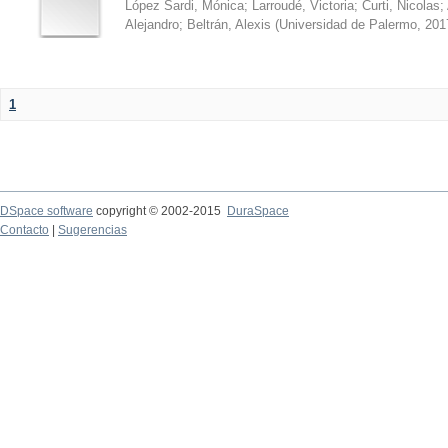
López Sardi, Mónica
;
Larroudé, Victoria
;
Curti, Nicolas
;
Alejandro
;
Beltrán, Alexis
(
Universidad de Palermo
,
201
1
DSpace software
copyright © 2002-2015
DuraSpace
Contacto
|
Sugerencias