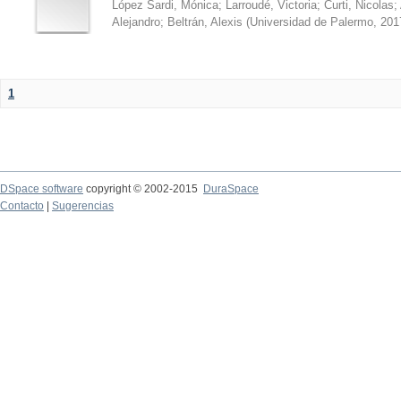
López Sardi, Mónica
;
Larroudé, Victoria
;
Curti, Nicolas
;
Alejandro
;
Beltrán, Alexis
(
Universidad de Palermo
,
201
1
DSpace software
copyright © 2002-2015
DuraSpace
Contacto
|
Sugerencias