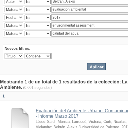
Nuevos filtros:
Mostrando 1 de un total de 1 resultados de la colección: La
Ambiente.
(0.001 segundos)
1
Evaluación del Ambiente Urbano: Contaminac
- Informe Marzo 2017
López Sardi, Mónica
;
Larroudé, Victoria
;
Curti, Nicolas
;
Alejandro
;
Beltrán, Alexis
(
Universidad de Palermo
,
201