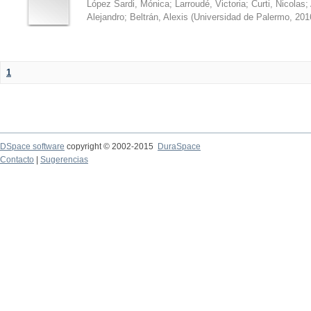
López Sardi, Mónica
;
Larroudé, Victoria
;
Curti, Nicolas
;
Alejandro
;
Beltrán, Alexis
(
Universidad de Palermo
,
201
1
DSpace software
copyright © 2002-2015
DuraSpace
Contacto
|
Sugerencias