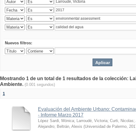
Nuevos filtros:
Mostrando 1 de un total de 1 resultados de la colección: La
Ambiente.
(0.001 segundos)
1
Evaluación del Ambiente Urbano: Contaminac
- Informe Marzo 2017
López Sardi, Mónica
;
Larroudé, Victoria
;
Curti, Nicolas
;
Alejandro
;
Beltrán, Alexis
(
Universidad de Palermo
,
201