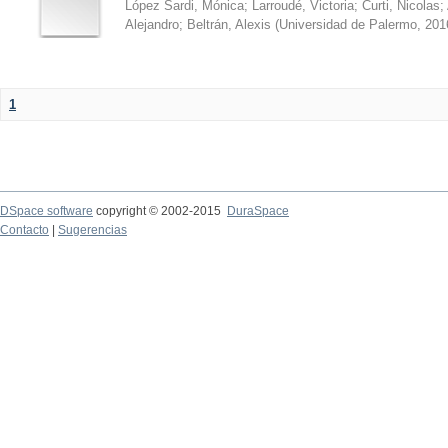
López Sardi, Mónica
;
Larroudé, Victoria
;
Curti, Nicolas
;
Alejandro
;
Beltrán, Alexis
(
Universidad de Palermo
,
201
1
DSpace software
copyright © 2002-2015
DuraSpace
Contacto
|
Sugerencias