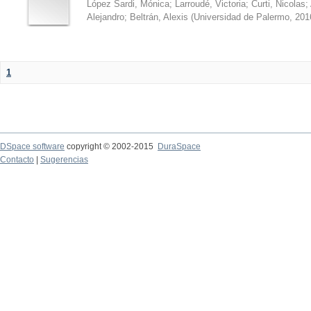
López Sardi, Mónica
;
Larroudé, Victoria
;
Curti, Nicolas
;
Alejandro
;
Beltrán, Alexis
(
Universidad de Palermo
,
201
1
DSpace software
copyright © 2002-2015
DuraSpace
Contacto
|
Sugerencias