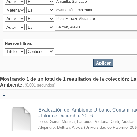
Nuevos filtros:
Mostrando 1 de un total de 1 resultados de la colección: La
Ambiente.
(0.001 segundos)
1
Evaluación del Ambiente Urbano: Contaminac
- Informe Diciembre 2016
López Sardi, Mónica
;
Larroudé, Victoria
;
Curti, Nicolas
;
Alejandro
;
Beltrán, Alexis
(
Universidad de Palermo
,
201