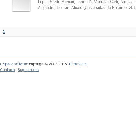
López Sardi, Mónica
;
Larroudé, Victoria
;
Curti, Nicolas
;
Alejandro
;
Beltrán, Alexis
(
Universidad de Palermo
,
201
1
DSpace software
copyright © 2002-2015
DuraSpace
Contacto
|
Sugerencias