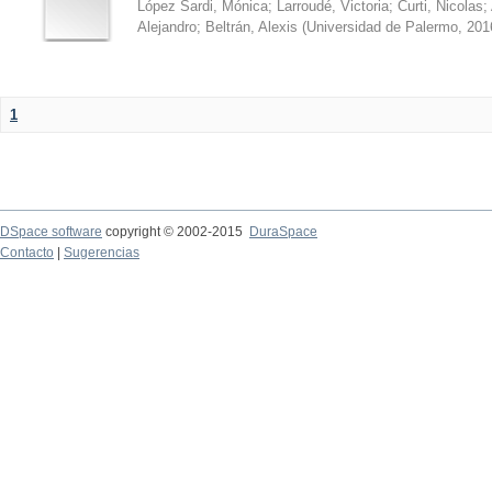
López Sardi, Mónica
;
Larroudé, Victoria
;
Curti, Nicolas
;
Alejandro
;
Beltrán, Alexis
(
Universidad de Palermo
,
201
1
DSpace software
copyright © 2002-2015
DuraSpace
Contacto
|
Sugerencias