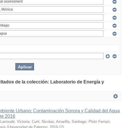
ltados de la colección: Laboratorio de Energía y
mbiente Urbano: Contaminación Sonora y Calidad del Agua
bre 2016
;
Larroudé, Victoria
;
Curti, Nicolas
;
Amarilla, Santiago
;
Plotz Ferrazi,
exis
(
Universidad de Palermo
,
2016-12
)