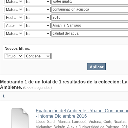
Nuevos filtros:
Mostrando 1 de un total de 1 resultados de la colección: La
Ambiente.
(0.002 segundos)
1
Evaluación del Ambiente Urbano: Contaminac
- Informe Diciembre 2016
López Sardi, Mónica
;
Larroudé, Victoria
;
Curti, Nicolas
;
Alejandro
;
Beltrán, Alexis
(
Universidad de Palermo
,
201