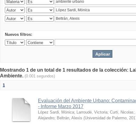
Nuevos filtros:
Mostrando 1 de un total de 1 resultados de la colección: La
Ambiente.
(0.001 segundos)
1
Evaluación del Ambiente Urbano: Contaminac
- Informe Marzo 2017
López Sardi, Mónica
;
Larroudé, Victoria
;
Curti, Nicolas
;
Alejandro
;
Beltrán, Alexis
(
Universidad de Palermo
,
201