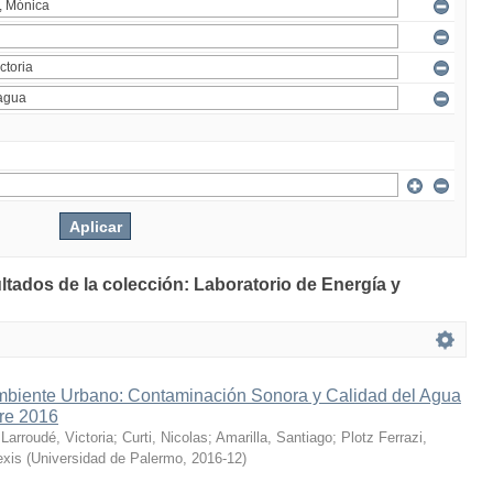
ltados de la colección: Laboratorio de Energía y
mbiente Urbano: Contaminación Sonora y Calidad del Agua
bre 2016
;
Larroudé, Victoria
;
Curti, Nicolas
;
Amarilla, Santiago
;
Plotz Ferrazi,
exis
(
Universidad de Palermo
,
2016-12
)