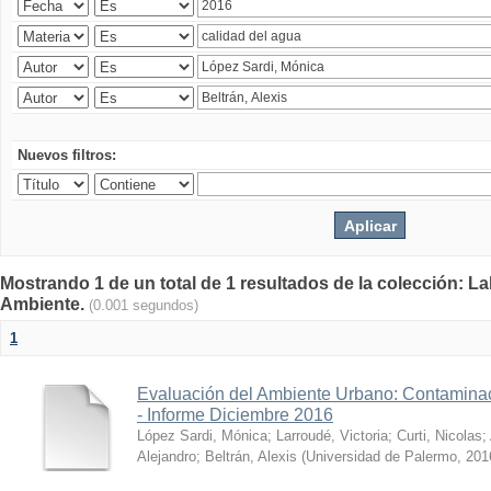
Nuevos filtros:
Mostrando 1 de un total de 1 resultados de la colección: La
Ambiente.
(0.001 segundos)
1
Evaluación del Ambiente Urbano: Contaminac
- Informe Diciembre 2016
López Sardi, Mónica
;
Larroudé, Victoria
;
Curti, Nicolas
;
Alejandro
;
Beltrán, Alexis
(
Universidad de Palermo
,
201