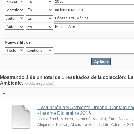
Nuevos filtros:
Mostrando 1 de un total de 1 resultados de la colección: La
Ambiente.
(0.001 segundos)
1
Evaluación del Ambiente Urbano: Contaminac
- Informe Diciembre 2016
López Sardi, Mónica
;
Larroudé, Victoria
;
Curti, Nicolas
;
Alejandro
;
Beltrán, Alexis
(
Universidad de Palermo
,
201