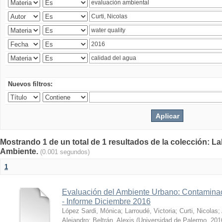
Nuevos filtros:
Mostrando 1 de un total de 1 resultados de la colección: La
Ambiente.
(0.001 segundos)
1
Evaluación del Ambiente Urbano: Contaminac
- Informe Diciembre 2016
López Sardi, Mónica
;
Larroudé, Victoria
;
Curti, Nicolas
;
Alejandro
;
Beltrán, Alexis
(
Universidad de Palermo
,
201