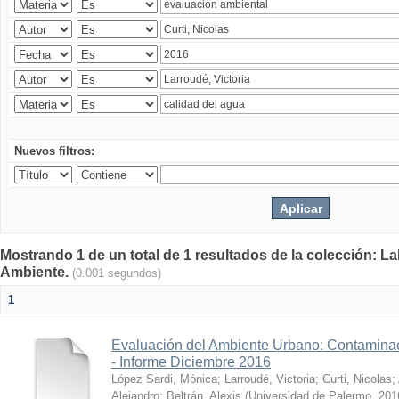
Nuevos filtros:
Mostrando 1 de un total de 1 resultados de la colección: La
Ambiente.
(0.001 segundos)
1
Evaluación del Ambiente Urbano: Contaminac
- Informe Diciembre 2016
López Sardi, Mónica
;
Larroudé, Victoria
;
Curti, Nicolas
;
Alejandro
;
Beltrán, Alexis
(
Universidad de Palermo
,
201