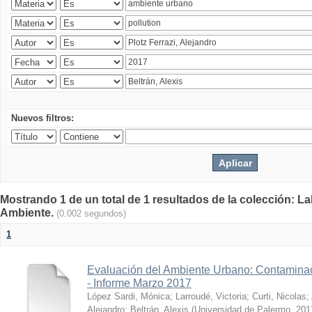
Nuevos filtros:
Mostrando 1 de un total de 1 resultados de la colección: La
Ambiente.
(0.002 segundos)
1
Evaluación del Ambiente Urbano: Contaminac
- Informe Marzo 2017
López Sardi, Mónica
;
Larroudé, Victoria
;
Curti, Nicolas
;
Alejandro
;
Beltrán, Alexis
(
Universidad de Palermo
,
201