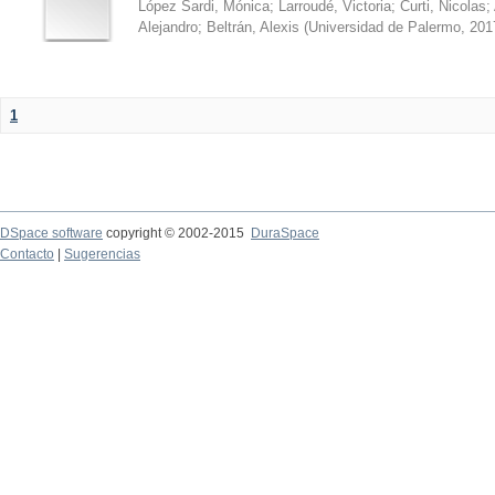
López Sardi, Mónica
;
Larroudé, Victoria
;
Curti, Nicolas
;
Alejandro
;
Beltrán, Alexis
(
Universidad de Palermo
,
201
1
DSpace software
copyright © 2002-2015
DuraSpace
Contacto
|
Sugerencias