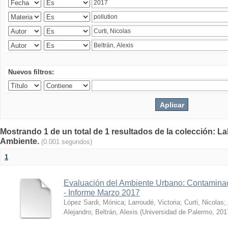
Nuevos filtros:
Mostrando 1 de un total de 1 resultados de la colección: La
Ambiente.
(0.001 segundos)
1
Evaluación del Ambiente Urbano: Contaminac
- Informe Marzo 2017
López Sardi, Mónica
;
Larroudé, Victoria
;
Curti, Nicolas
;
Alejandro
;
Beltrán, Alexis
(
Universidad de Palermo
,
201