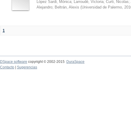
López Sardi, Mónica
;
Larroudé, Victoria
;
Curti, Nicolas
;
Alejandro
;
Beltrán, Alexis
(
Universidad de Palermo
,
201
1
DSpace software
copyright © 2002-2015
DuraSpace
Contacto
|
Sugerencias