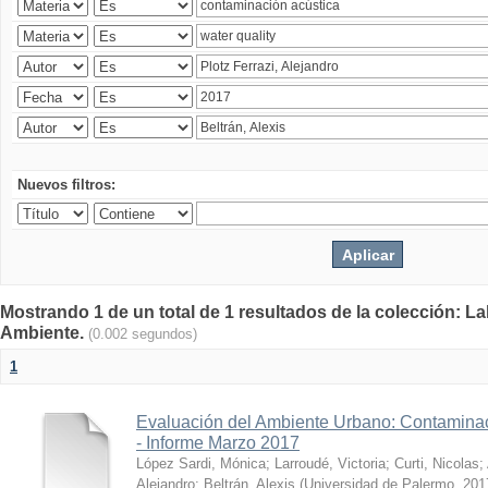
Nuevos filtros:
Mostrando 1 de un total de 1 resultados de la colección: La
Ambiente.
(0.002 segundos)
1
Evaluación del Ambiente Urbano: Contaminac
- Informe Marzo 2017
López Sardi, Mónica
;
Larroudé, Victoria
;
Curti, Nicolas
;
Alejandro
;
Beltrán, Alexis
(
Universidad de Palermo
,
201