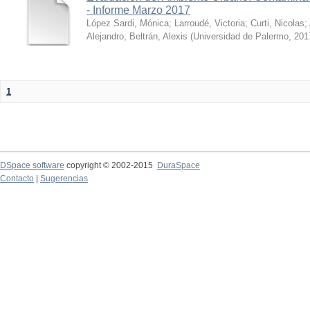
- Informe Marzo 2017
López Sardi, Mónica
;
Larroudé, Victoria
;
Curti, Nicolas
;
Alejandro
;
Beltrán, Alexis
(
Universidad de Palermo
,
201
1
DSpace software
copyright © 2002-2015
DuraSpace
Contacto
|
Sugerencias