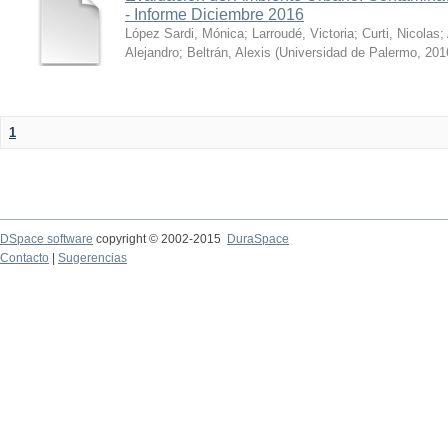
- Informe Diciembre 2016
López Sardi, Mónica
;
Larroudé, Victoria
;
Curti, Nicolas
;
Alejandro
;
Beltrán, Alexis
(
Universidad de Palermo
,
201
1
DSpace software
copyright © 2002-2015
DuraSpace
Contacto
|
Sugerencias