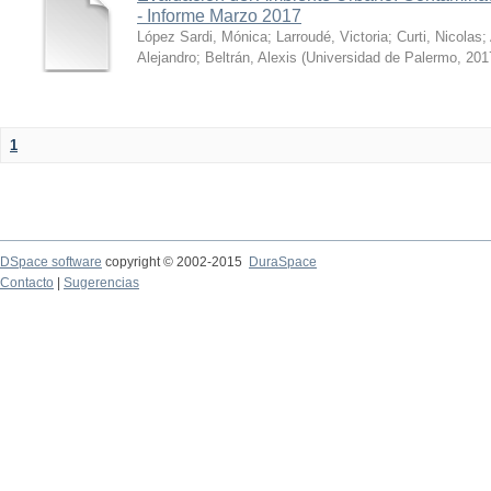
- Informe Marzo 2017
López Sardi, Mónica
;
Larroudé, Victoria
;
Curti, Nicolas
;
Alejandro
;
Beltrán, Alexis
(
Universidad de Palermo
,
201
1
DSpace software
copyright © 2002-2015
DuraSpace
Contacto
|
Sugerencias