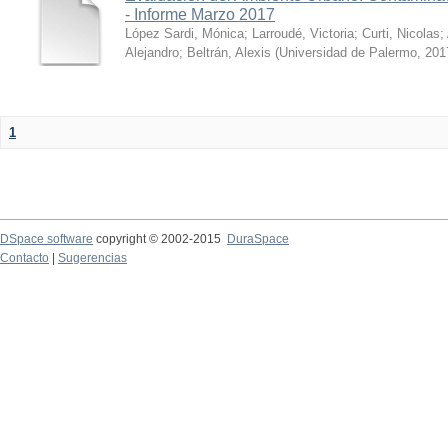
- Informe Marzo 2017
López Sardi, Mónica
;
Larroudé, Victoria
;
Curti, Nicolas
;
Alejandro
;
Beltrán, Alexis
(
Universidad de Palermo
,
201
1
DSpace software
copyright © 2002-2015
DuraSpace
Contacto
|
Sugerencias