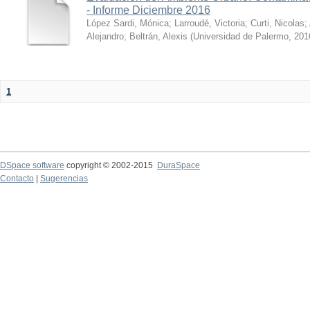
- Informe Diciembre 2016
López Sardi, Mónica
;
Larroudé, Victoria
;
Curti, Nicolas
;
Alejandro
;
Beltrán, Alexis
(
Universidad de Palermo
,
201
1
DSpace software
copyright © 2002-2015
DuraSpace
Contacto
|
Sugerencias