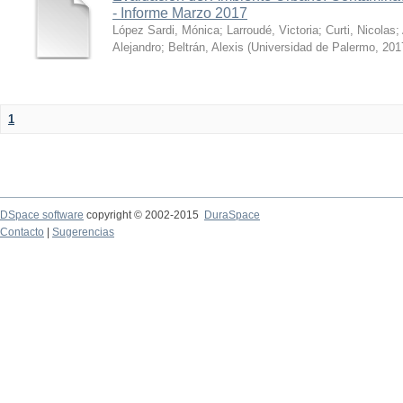
- Informe Marzo 2017
López Sardi, Mónica
;
Larroudé, Victoria
;
Curti, Nicolas
;
Alejandro
;
Beltrán, Alexis
(
Universidad de Palermo
,
201
1
DSpace software
copyright © 2002-2015
DuraSpace
Contacto
|
Sugerencias