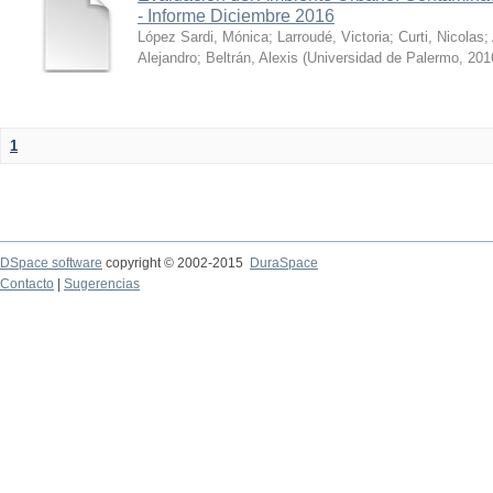
- Informe Diciembre 2016
López Sardi, Mónica
;
Larroudé, Victoria
;
Curti, Nicolas
;
Alejandro
;
Beltrán, Alexis
(
Universidad de Palermo
,
201
1
DSpace software
copyright © 2002-2015
DuraSpace
Contacto
|
Sugerencias