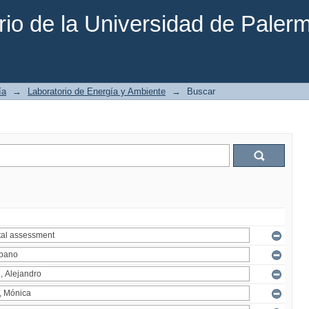
rio de la Universidad de Paler
ía
→
Laboratorio de Energía y Ambiente
→
Buscar