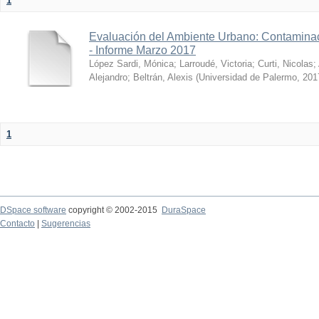
1
Evaluación del Ambiente Urbano: Contaminac
- Informe Marzo 2017
López Sardi, Mónica
;
Larroudé, Victoria
;
Curti, Nicolas
;
Alejandro
;
Beltrán, Alexis
(
Universidad de Palermo
,
201
1
DSpace software
copyright © 2002-2015
DuraSpace
Contacto
|
Sugerencias