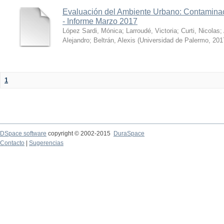
Evaluación del Ambiente Urbano: Contaminac
- Informe Marzo 2017
López Sardi, Mónica
;
Larroudé, Victoria
;
Curti, Nicolas
;
Alejandro
;
Beltrán, Alexis
(
Universidad de Palermo
,
201
1
DSpace software
copyright © 2002-2015
DuraSpace
Contacto
|
Sugerencias